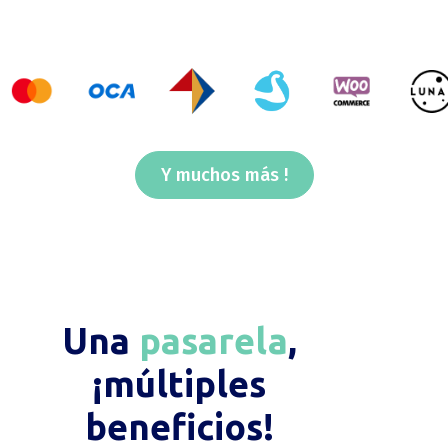
Y muchos más
!
Una
pasarela
,
¡múltiples
beneficios!